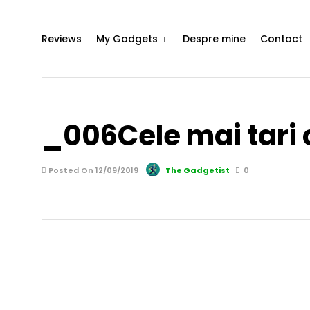
Reviews
My Gadgets
Despre mine
Contact
_006Cele mai tari c
Posted On 12/09/2019
The Gadgetist
0