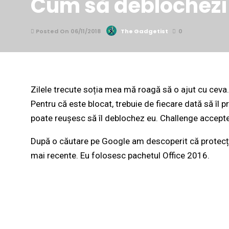
Cum să deblochezi u
Posted On 06/11/2018
The Gadgetist
0
Zilele trecute soția mea mă roagă să o ajut cu ceva. 
Pentru că este blocat, trebuie de fiecare dată să îl p
poate reușesc să îl deblochez eu. Challenge accept
După o căutare pe Google am descoperit că protecția 
mai recente. Eu folosesc pachetul Office 2016.