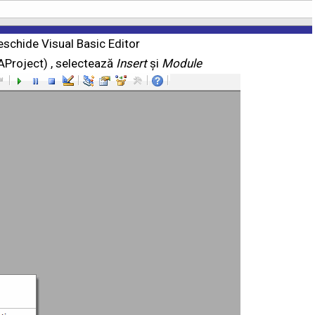
schide Visual Basic Editor
AProject) , selectează
Insert
și
Module