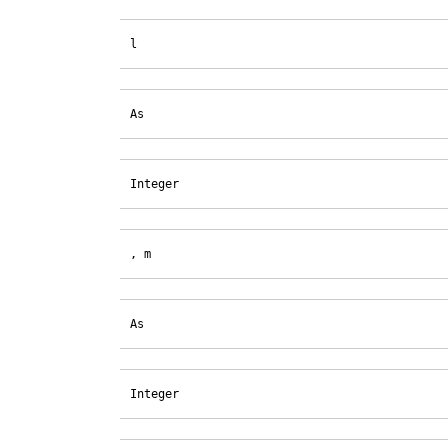
l
As
Integer
, m
As
Integer