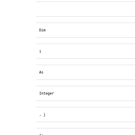
Dim
i
As
Integer
, j