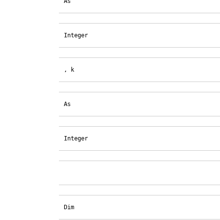
As
Integer
, k
As
Integer
Dim