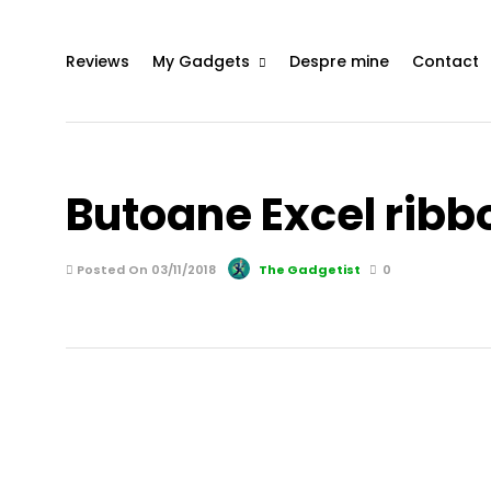
Reviews
My Gadgets
Despre mine
Contact
Butoane Excel ribb
Posted On 03/11/2018
The Gadgetist
0