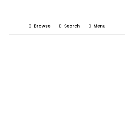
Semimaraton Brasov 2018
Browse
Search
Menu
Posted On 31/12/2018
The Gadgetist
0