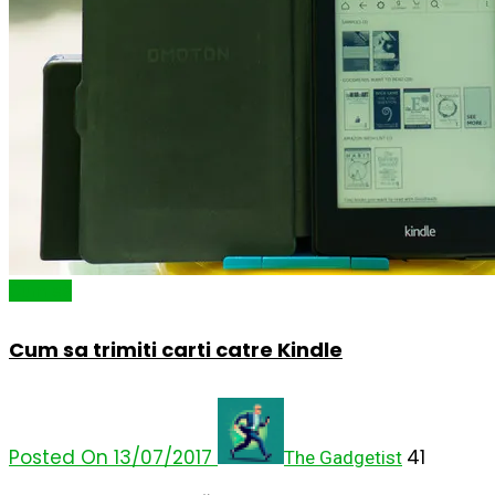
Cum să
Cum sa trimiti carti catre Kindle
Posted On 13/07/2017
41
The Gadgetist