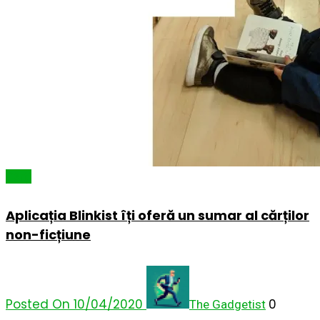
Cărți
Aplicația Blinkist îți oferă un sumar al cărților
non-ficțiune
Posted On 10/04/2020
0
The Gadgetist