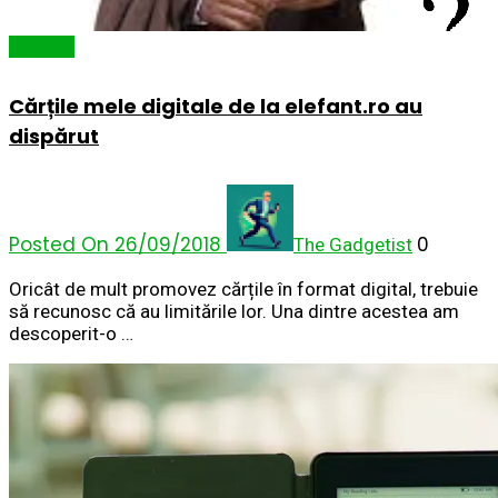
Articole
Cărțile mele digitale de la elefant.ro au
dispărut
Posted On 26/09/2018
0
The Gadgetist
Oricât de mult promovez cărțile în format digital, trebuie
să recunosc că au limitările lor. Una dintre acestea am
descoperit-o …