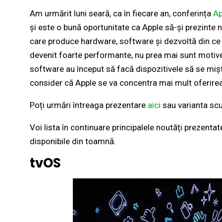
Am urmărit luni seară, ca în fiecare an, conferința
A
și este o bună oportunitate ca Apple să-și prezinte 
care produce hardware, software și dezvoltă din ce î
devenit foarte performante, nu prea mai sunt motive
software au început să facă dispozitivele să se mișt
consider că Apple se va concentra mai mult oferirea
Poți urmări întreaga prezentare
aici
sau varianta sc
Voi lista în continuare principalele noutăți prezent
disponibile din toamnă.
tvOS