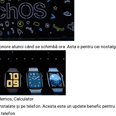
 sonore atunci când se schimbă ora. Asta e pentru cei nostalgi
Memos, Calculator
 instalate și pe telefon. Acesta este un update benefic pentru
 telefon.