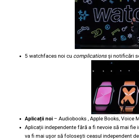
5 watchfaces noi cu
complications
și notificări
Aplicații noi
– Audiobooks , Apple Books, Voice 
Aplicații independente fără a fi nevoie să mai fie
va fi mai ușor să folosești ceasul independent de