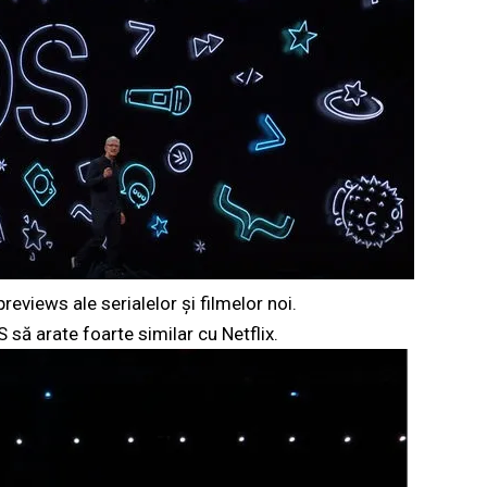
eviews ale serialelor și filmelor noi.
 să arate foarte similar cu Netflix.