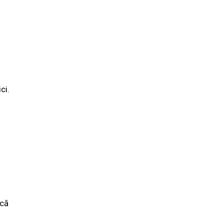
ci.
 că