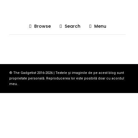
Tech blog
Browse
Search
Menu
© The Gadgetist 2016-2026 | Textele și imaginile de pe acest blog sunt
proprietate personală. Reproducerea lor este posibilă doar cu acordul
meu.