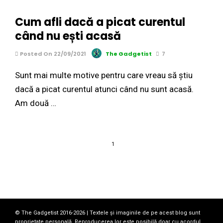
Cum afli dacă a picat curentul
când nu ești acasă
Posted On 22/09/2021
The Gadgetist
7
Sunt mai multe motive pentru care vreau să știu
dacă a picat curentul atunci când nu sunt acasă.
Am două …
1
© The Gadgetist 2016-2026 | Textele și imaginile de pe acest blog sunt
proprietate personală. Reproducerea lor este posibilă doar cu acordul