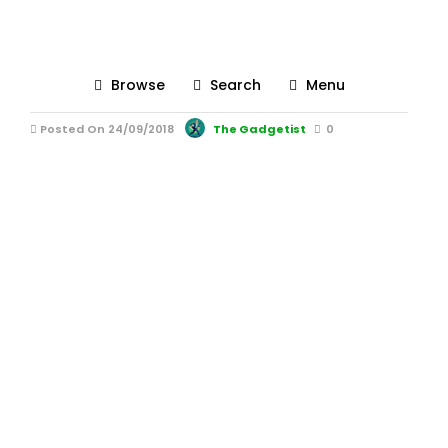
002_MiVue
786_The_Gadgetist-2
Browse
Search
Menu
Posted On 24/09/2018
The Gadgetist
0