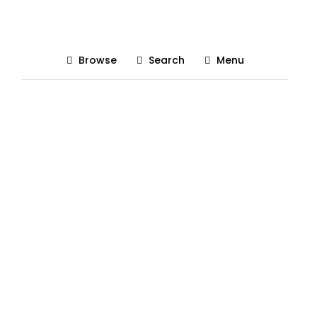
Apple Watch specs
Browse
Search
Menu
Posted On 13/09/2018
The Gadgetist
0