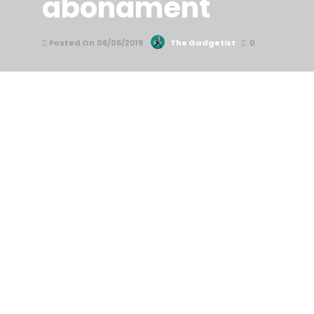
abonament
Posted On 06/06/2019
The Gadgetist
0