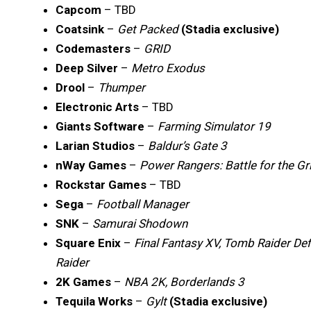
Capcom
–
TBD
Coatsink
–
Get Packed
(Stadia exclusive)
Codemasters
–
GRID
Deep Silver
–
Metro Exodus
Drool
–
Thumper
Electronic Arts
– TBD
Giants Software
–
Farming Simulator 19
Larian Studios
–
Baldur’s Gate 3
nWay Games
–
Power Rangers: Battle for the Gr
Rockstar Games
– TBD
Sega
–
Football Manager
SNK
–
Samurai Shodown
Square Enix
–
Final Fantasy XV, Tomb Raider Def
Raider
2K
Games
–
NBA 2K, Borderlands 3
Tequila Works
–
Gylt
(Stadia exclusive)