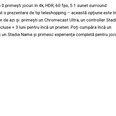
 0 primești jocuri în 4k, HDR, 60 fps, 5.1 sunet surround
t o prezentare de tip teleshopping – această opțiune este î
er de azi și primești un Chromecast Ultra, un controller Stad
incluse + 3 luni pentru încă un prieten. Poți cumpăra încă un
mesc un Stadia Name și primesc experiența completă pentru joc