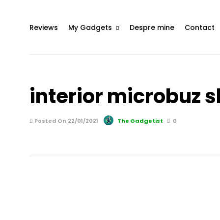
Reviews
My Gadgets
Despre mine
Contact
interior microbuz 
Posted On 22/01/2021
The Gadgetist
0