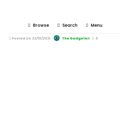
loc de activitati salina slanic
prahova
Browse
Search
Menu
Posted On 22/01/2021
The Gadgetist
0