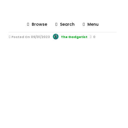
ritm cardiac in repaus Apple
Watch 3
Browse
Search
Menu
Posted On 09/01/2023
The Gadgetist
0