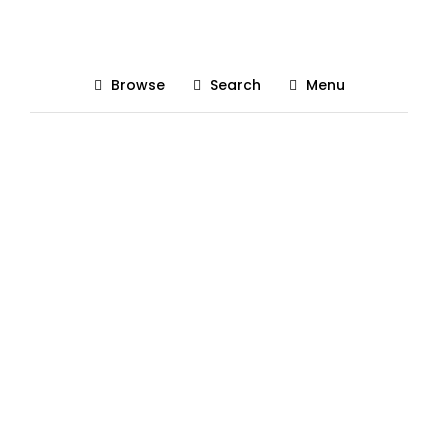
lynk & co 02
Browse
Search
Menu
Posted On 22/05/2026
The Gadgetist
0