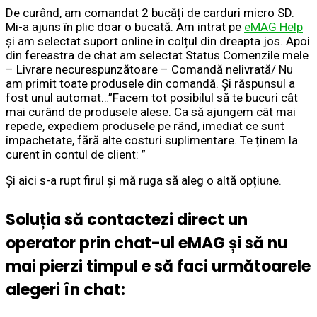
De curând, am comandat 2 bucăți de carduri micro SD.
Mi-a ajuns în plic doar o bucată. Am intrat pe
eMAG Help
și am selectat suport online în colțul din dreapta jos. Apoi
din fereastra de chat am selectat Status Comenzile mele
– Livrare necurespunzătoare – Comandă nelivrată/ Nu
am primit toate produsele din comandă. Și răspunsul a
fost unul automat…”Facem tot posibilul să te bucuri cât
mai curând de produsele alese. Ca să ajungem cât mai
repede, expediem produsele pe rând, imediat ce sunt
împachetate, fără alte costuri suplimentare. Te ținem la
curent în contul de client: ”
Și aici s-a rupt firul și mă ruga să aleg o altă opțiune.
Soluția să contactezi direct un
operator prin chat-ul eMAG și să nu
mai pierzi timpul e să faci următoarele
alegeri în chat: