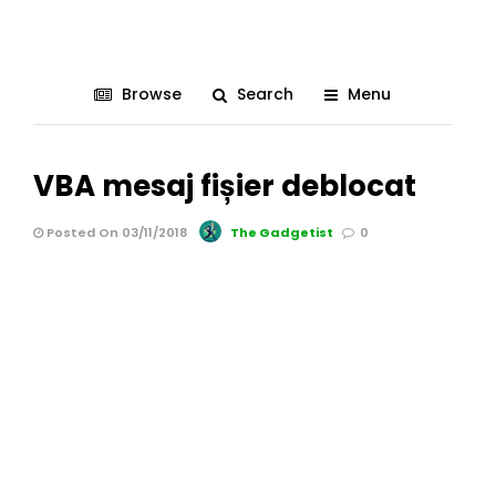
Browse
Search
Menu
VBA mesaj fișier deblocat
Posted On 03/11/2018
The Gadgetist
0