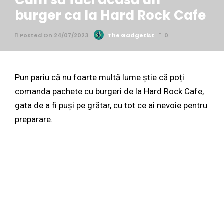
Cum să faci acasă un
burger ca la Hard Rock Cafe
Posted On 24/07/2023
The Gadgetist
0
Pun pariu că nu foarte multă lume știe că poți
comanda pachete cu burgeri de la Hard Rock Cafe,
gata de a fi puși pe grătar, cu tot ce ai nevoie pentru
preparare.