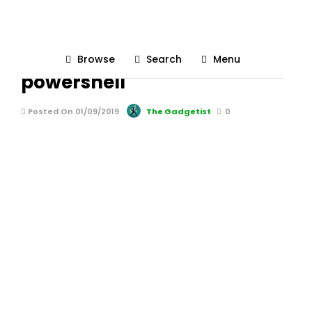
Cum să schimbi numele
pentru mai multe fișiere cu
Browse
Search
Menu
powershell
Posted On 01/09/2019
The Gadgetist
0