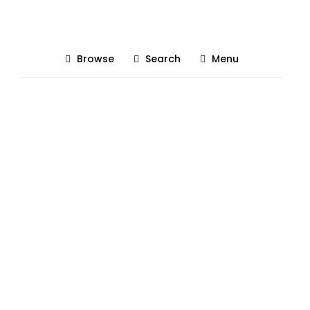
trotineta
Browse
Search
Menu
Posted On 24/02/2020
The Gadgetist
0