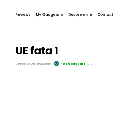
Reviews
My Gadgets
Despre mine
Contact
UE fata 1
Posted On 11/02/2016
The Gadgetist
0