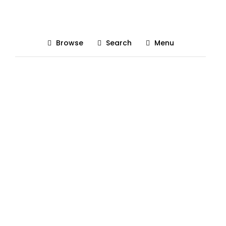
Surface Duo apps
Browse
Search
Menu
Posted On 05/10/2019
The Gadgetist
0