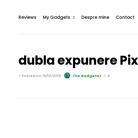
Reviews
My Gadgets
Despre mine
Contact
dubla expunere Pix
Posted On 16/10/2019
The Gadgetist
0