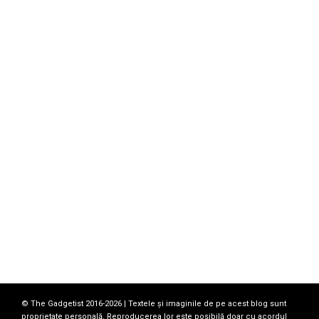
© The Gadgetist 2016-2026 | Textele și imaginile de pe acest blog sunt
proprietate personală. Reproducerea lor este posibilă doar cu acordul