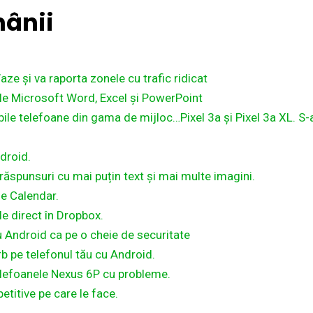
ânii
e și va raporta zonele cu trafic ridicat
rele Microsoft Word, Excel și PowerPoint
bile telefoane din gama de mijloc…Pixel 3a și Pixel 3a XL. S-
droid.
răspunsuri cu mai puțin text și mai multe imagini.
gle Calendar.
 direct în Dropbox.
u Android ca pe o cheie de securitate
b pe telefonul tău cu Android.
elefoanele Nexus 6P cu probleme.
titive pe care le face.