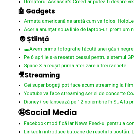
Următorul Assassin’s Creed ar putea fi despre vik
🤖
Gadgets
Armata americană ne arată cum va folosi HoloLe
Acer a anunțat noua linie de laptop-uri premium
👽 Știință
🕳️️️️️Avem prima fotografie făcută unei găuri negre
Pe 6 aprilie s-a resetat ceasul pentru sistemul GP
Space X a reușit prima aterizare a trei rachete.
🎥Streaming
Cei super bogați pot face acum streaming la film
Youtube va face streaming seriei de concerte Coa
Disney+ se lansează pe 12 noiembrie în SUA la pr
🤪Social Media
Facebook modifică iar News Feed-ul pentru a co
LinkedIn introduce butoane de reacții la postări: L