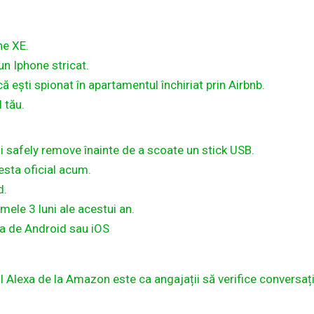
ne XE.
un Iphone stricat.
ă ești spionat în apartamentul închiriat prin Airbnb.
 tău.
i safely remove înainte de a scoate un stick USB.
esta oficial acum.
d.
mele 3 luni ale acestui an.
ția de Android sau iOS
l Alexa de la Amazon este ca angajații să verifice conversați