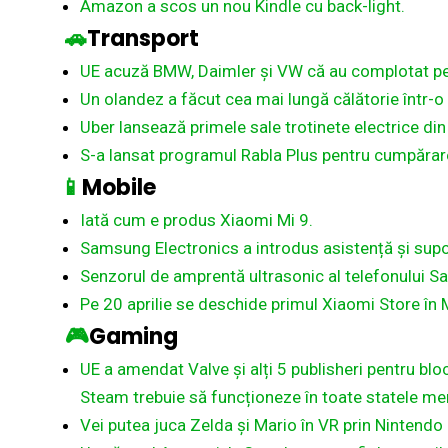
Amazon a scos un nou Kindle cu back-light.
🚗
Transport
UE acuză BMW, Daimler și VW că au complotat pent
Un olandez a făcut cea mai lungă călătorie într-o
Uber lansează primele sale trotinete electrice din
S-a lansat programul Rabla Plus pentru cumpărare
📱
Mobile
Iată cum e produs Xiaomi Mi 9.
Samsung Electronics a introdus asistență și supo
Senzorul de amprentă ultrasonic al telefonului S
Pe 20 aprilie se deschide primul Xiaomi Store în 
🎮
Gaming
UE a amendat Valve și alți 5 publisheri pentru bloc
Steam trebuie să funcționeze în toate statele m
Vei putea juca Zelda și Mario în VR prin Nintendo 