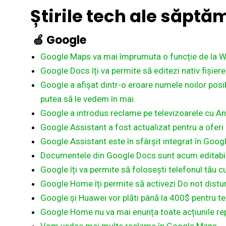
Știrile
tech ale
săptăm
🍏
Google
Google Maps va mai împrumuta o funcție de la Waz
Google Docs îți va permite să editezi nativ fișie
Google a afișat dintr-o eroare numele noilor posi
putea să le vedem în mai.
Google a introdus reclame pe televizoarele cu An
Google Assistant a fost actualizat pentru a oferi 
️️️️Google Assistant este în sfârșit integrat în Goo
Documentele din Google Docs sunt acum editabile
Google îți va permite să folosești telefonul tău c
Google Home îți permite să activezi Do not distur
Google și Huawei vor plăti până la 400$ pentru t
Google Home nu va mai enunța toate acțiunile repe