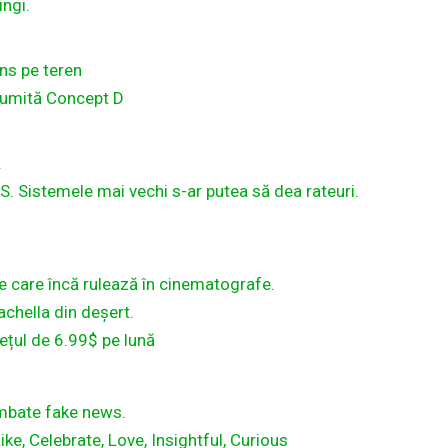
ingi.
ns pe teren
 numită Concept D
.
S. Sistemele mai vechi s-ar putea să dea rateuri.
e care încă rulează în cinematografe.
chella din deșert.
ețul de 6.99$ pe lună
mbate fake news.
ike, Celebrate, Love, Insightful, Curious