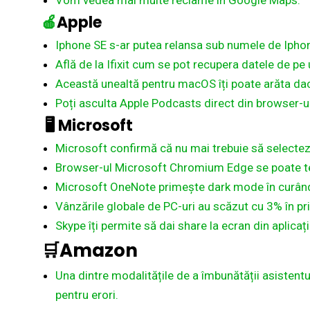
Vom vedea mai multe reclame în Google Maps.
🍎
Apple
Iphone SE s-ar putea relansa sub numele de Ipho
Află de la Ifixit cum se pot recupera datele de pe 
️‍Această unealtă pentru macOS îți poate arăta dac
Poți asculta Apple Podcasts direct din browser-ul
🖥️
Microsoft
Microsoft confirmă că nu mai trebuie să selectez
️️️️Browser-ul Microsoft Chromium Edge se poate t
Microsoft OneNote primește dark mode în curân
Vânzările globale de PC-uri au scăzut cu 3% în pri
Skype îți permite să dai share la ecran din aplica
🛒Amazon
Una dintre modalitățile de a îmbunătății asistentu
pentru erori.