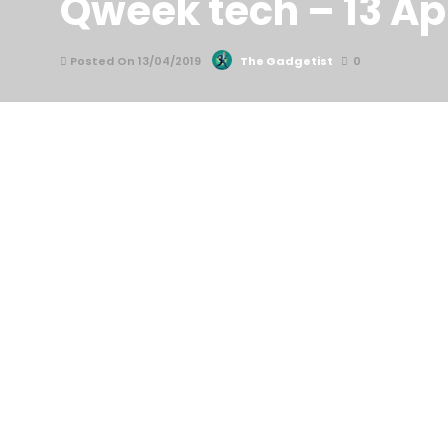
Qweek tech – 13 Apr
Posted On 13/04/2019
The Gadgetist
0