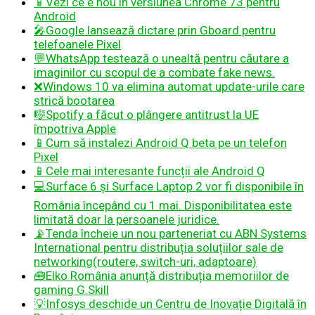
📱
Vezi ce e nou în versiunea Chrome 73 pentru
Android
🎤Google lansează dictare prin Gboard pentru
telefoanele Pixel
💬WhatsApp testează o unealtă pentru căutare a
imaginilor cu scopul de a combate fake news.
❌
Windows 10 va elimina automat update-urile care
strică bootarea
🎼
Spotify a făcut o plângere antitrust la UE
împotriva Apple
📱
Cum să instalezi Android Q beta pe un telefon
Pixel
📱
Cele mai interesante funcții ale Android Q
💻Surface 6 și Surface Laptop 2 vor fi disponibile în
România începând cu 1 mai. Disponibilitatea este
limitată doar la persoanele juridice.
📡Tenda încheie un nou parteneriat cu ABN Systems
International pentru distribuția soluțiilor sale de
networking(routere, switch-uri, adaptoare)
🧰Elko România anunță distribuția memoriilor de
gaming G.Skill
💡Infosys deschide un Centru de Inovație Digitală în