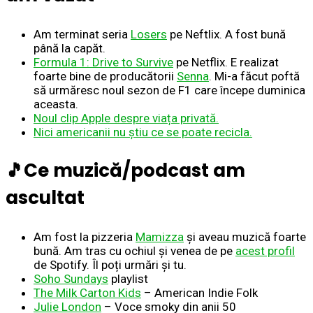
Am terminat seria
Losers
pe Neftlix. A fost bună
până la capăt.
Formula 1: Drive to Survive
pe Netflix. E realizat
foarte bine de producătorii
Senna
. Mi-a făcut poftă
să urmăresc noul sezon de F1 care începe duminica
aceasta.
Noul clip Apple despre viața privată.
Nici americanii nu știu ce se poate recicla.
🎵Ce muzică/podcast am
ascultat
Am fost la pizzeria
Mamizza
și aveau muzică foarte
bună. Am tras cu ochiul și venea de pe
acest profil
de Spotify. Îl poți urmări și tu.
Soho Sundays
playlist
The Milk Carton Kids
– American Indie Folk
Julie London
– Voce smoky din anii 50