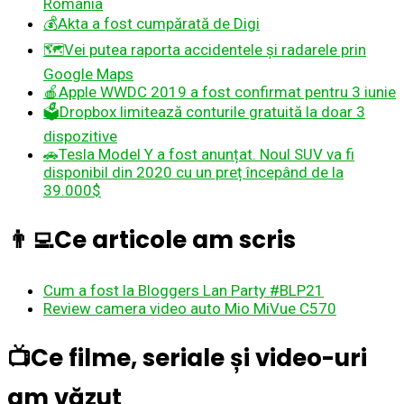
România
💰Akta a fost cumpărată de Digi
🗺️Vei putea raporta accidentele și radarele prin
Google Maps
🍎Apple WWDC 2019 a fost confirmat pentru 3 iunie
🗳️Dropbox limitează conturile gratuită la doar 3
dispozitive
🚗Tesla Model Y a fost anunțat. Noul SUV va fi
disponibil din 2020 cu un preț începând de la
39.000$
‍👨‍💻Ce articole am scris
Cum a fost la Bloggers Lan Party #BLP21
Review camera video auto Mio MiVue C570
📺Ce filme, seriale și video-uri
am văzut