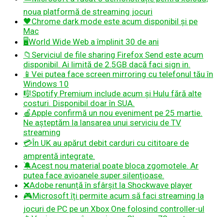
noua platformă de streaming jocuri
🖤Chrome dark mode este acum disponibil și pe
Mac
🖥️
World Wide Web a împlinit 30 de ani
📁Serviciul de file sharing Firefox Send este acum
disponibil. Ai limită de 2.5GB dacă faci sign in.
📱Vei putea face screen mirroring cu telefonul tău în
Windows 10
🎼Spotify Premium include acum și Hulu fără alte
costuri. Disponibil doar în SUA.
🍎Apple confirmă un nou eveniment pe 25 martie.
Ne așteptăm la lansarea unui serviciu de TV
streaming
💳În UK au apărut debit carduri cu cititoare de
amprentă integrate.
🔕Acest nou material poate bloca zgomotele. Ar
putea face avioanele super silențioase.
❌Adobe renunță în sfârșit la Shockwave player
🎮
Microsoft îți permite acum să faci streaming la
jocuri de PC pe un Xbox One folosind controller-ul