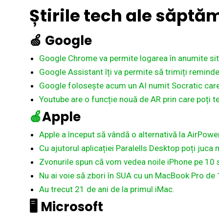
Știrile
tech ale
săptăm
🍏
Google
Google Chrome va permite logarea în anumite site
Google Assistant îți va permite să trimiți reminder
Google folosește acum un AI numit Socratic care
Youtube are o funcție nouă de AR prin care poți tes
🍎
Apple
Apple a început să vândă o alternativă la AirPow
Cu ajutorul aplicației Paralells Desktop poți juc
Zvonurile spun că vom vedea noile iPhone pe 10 
Nu ai voie să zbori în SUA cu un MacBook Pro de
Au trecut 21 de ani de la primul iMac.
🖥️
Microsoft