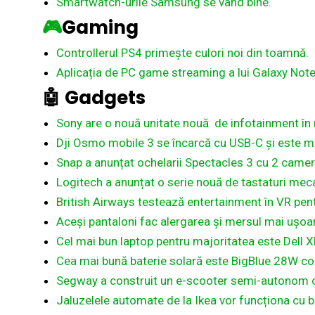
Smartwatch-urile Samsung se vând bine.
🎮
Gaming
Controllerul PS4 primește culori noi din toamnă.
Aplicația de PC game streaming a lui Galaxy Note
🤖
Gadgets
Sony are o nouă unitate nouă de infotainment în
Dji Osmo mobile 3 se încarcă cu USB-C și este 
Snap a anunțat ochelarii Spectacles 3 cu 2 camer
Logitech a anunțat o serie nouă de tastaturi mec
British Airways testează entertainment în VR pentr
Aceși pantaloni fac alergarea și mersul mai ușoa
Cel mai bun laptop pentru majoritatea este Dell 
Cea mai bună baterie solară este BigBlue 28W co
Segway a construit un e-scooter semi-autonom ca
Jaluzelele automate de la Ikea vor funcționa cu ba