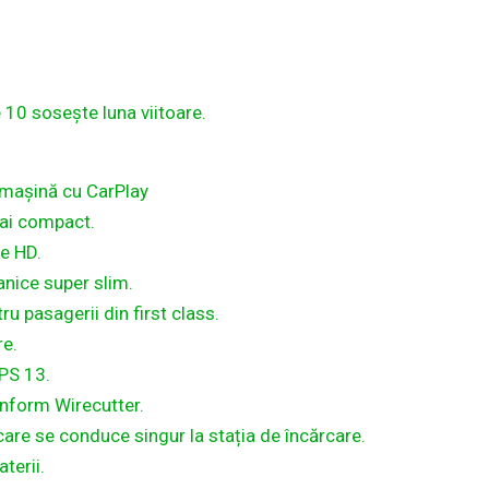
 10 sosește luna viitoare.
 mașină cu CarPlay
mai compact.
e HD.
anice super slim.
u pasagerii din first class.
re.
XPS 13.
nform Wirecutter.
re se conduce singur la stația de încărcare.
terii.