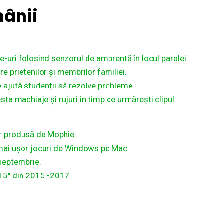
ânii
-uri folosind senzorul de amprentă în locul parolei.
e prietenilor și membrilor familiei.
 ajută studenții să rezolve probleme.
ta machiaje și rujuri în timp ce urmărești clipul.
er produsă de Mophie.
a mai ușor jocuri de Windows pe Mac.
septembrie.
 15″ din 2015 -2017.