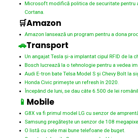
Microsoft modifică politica de securitate pentru 
Cortana.
🛒Amazon
Amazon lansează un program pentru a dona produs
🚗
Transport
Un angajat Tesla și-a implantat cipul RFID de la ch
Bosch lucrează la o tehnologie pentru a vedea ima
Audi E-tron bate Telsa Model S și Chevy Bolt la si
Honda Civic primește un refresh în 2020.
Începând de luni, se dau câte 6.500 de lei român
📱
Mobile
G8X va fi primul model
LG
cu senzor de amprentă î
Samsung pregătește un senzor de 108 megapixeli
O listă cu cele mai bune telefoane de buget.