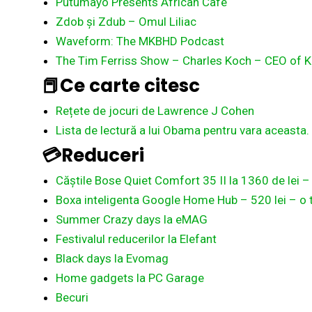
Putumayo Presents African Cafe
Zdob și Zdub – Omul Liliac
Waveform: The MKBHD Podcast
The Tim Ferriss Show – Charles Koch – CEO of Ko
📕Ce carte citesc
Rețete de jocuri de Lawrence J Cohen
Lista de lectură a lui Obama pentru vara aceasta.
💳Reduceri
Căștile Bose Quiet Comfort 35 II la 1360 de lei – 
Boxa inteligenta Google Home Hub – 520 lei – o t
Summer Crazy days la eMAG
Festivalul reducerilor la Elefant
Black days la Evomag
Home gadgets la PC Garage
Becuri