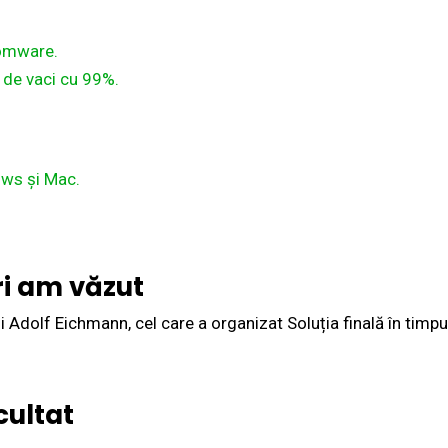
somware.
 de vaci cu 99%.
ows și Mac.
uri am văzut
 Adolf Eichmann, cel care a organizat Soluția finală în timpu
ultat