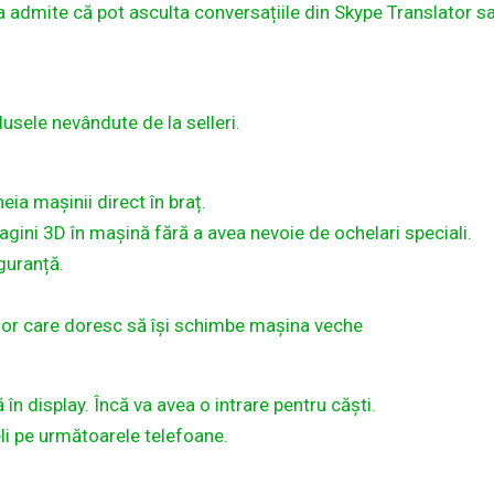
a admite că pot asculta conversațiile din Skype Translator s
ele nevândute de la selleri.
eia mașinii direct în braț.
gini 3D în mașină fără a avea nevoie de ochelari speciali.
guranță.
ilor care doresc să îşi schimbe maşina veche
n display. Încă va avea o intrare pentru căști.
 pe următoarele telefoane.