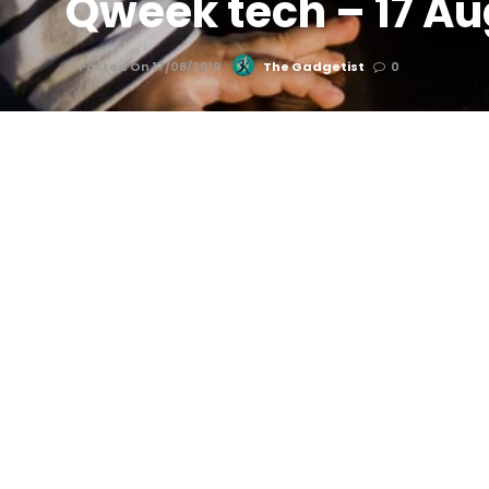
Qweek tech – 17 Au
Posted On 17/08/2019
The Gadgetist
0