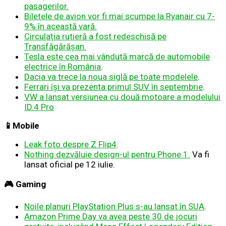
pasagerilor.
Biletele de avion vor fi mai scumpe la Ryanair cu 7-
9% în această vară.
Circulația rutieră a fost redeschisă pe
Transfăgărășan.
Tesla este cea mai vândută marcă de automobile
electrice în România
.
Dacia va trece la noua siglă pe toate modelele
.
Ferrari își va prezenta primul SUV în septembrie
.
VW a lansat versiunea cu două motoare a modelului
ID.4 Pro
📱Mobile
Leak foto despre Z Flip4
.
Nothing dezvăluie design-ul pentru Phone 1.
Va fi
lansat oficial pe 12 iulie.
🎮 Gaming
Noile planuri PlayStation Plus s-au lansat în SUA
.
Amazon Prime Day va avea peste 30 de jocuri