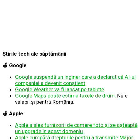
Știrile tech ale săptămânii
🍏
Google
Google suspendă un inginer care a declarat că AI-ul
companiei a devenit conștient
.
Google Weather va fi lansat pe tablete
.
Google Maps poate estima taxele de drum.
Nu e
valabil și pentru România.
🍎 Apple
Apple a ales furnizorii de camere foto și se așteaptă
un upgrade în acest domeniu
.
Apple cumpără drepturile pentru a transmite Major