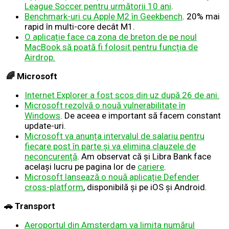
League Soccer pentru următorii 10 ani
.
Benchmark-uri cu Apple M2 în Geekbench
. 20% mai
rapid în multi-core decât M1.
O aplicație face ca zona de breton de pe noul
MacBook să poată fi folosit pentru funcția de
Airdrop.
🌈
Microsoft
Internet Explorer a fost scos din uz după 26 de ani.
Microsoft rezolvă o nouă vulnerabilitate în
Windows
. De aceea e important să facem constant
update-uri.
Microsoft va anunța intervalul de salariu pentru
fiecare post în parte și va elimina clauzele de
neconcurență
. Am observat că și Libra Bank face
același lucru pe pagina lor de
cariere
.
Microsoft lansează o nouă aplicație Defender
cross-platform
, disponibilă și pe iOS și Android.
🚗 Transport
Aeroportul din Amsterdam va limita numărul