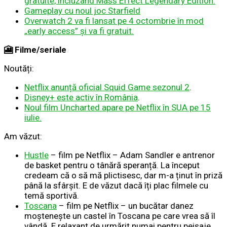
gratuite, incluzând Mass Effect Legendary Edition.
Gameplay cu noul joc Starfield
Overwatch 2 va fi lansat pe 4 octombrie în mod
„early access” și va fi gratuit.
🎦
Filme/seriale
Noutăți:
Netflix anunță oficial Squid Game sezonul 2
.
Disney+ este activ în România
.
Noul film Uncharted apare pe Netflix în SUA pe 15
iulie.
Am văzut:
Hustle
– film pe Netflix – Adam Sandler e antrenor
de basket pentru o tânără speranță. La început
credeam că o să mă plictisesc, dar m-a ținut în priză
până la sfârșit. E de văzut dacă îți plac filmele cu
temă sportivă.
Toscana
– film pe Netflix – un bucătar danez
moștenește un castel în Toscana pe care vrea să îl
vândă. E relaxant de urmărit numai pentru peisaje.