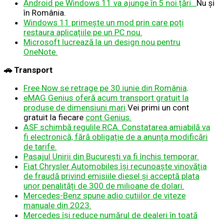
Android pe Windows 11 va ajunge în 5 noi țări…
Nu și
în România.
Windows 11 primește un mod prin care poți
restaura aplicațiile pe un PC nou.
Microsoft lucrează la un design nou pentru
OneNote.
🚗 Transport
Free Now se retrage pe 30 iunie din România
.
eMAG Genius oferă acum transport gratuit la
produse de dimensiuni mari
.Vei primi un cont
gratuit la fiecare
cont Genius.
ASF schimbă regulile RCA. Constatarea amiabilă va
fi electronică, fără obligație de a anunța modificări
de tarife.
Pasajul Unirii din București va fi închis temporar.
Fiat Chrysler Automobiles își recunoaște vinovăția
de fraudă privind emisiile diesel și acceptă plata
unor penalități de 300 de milioane de dolari.
Mercedes-Benz spune adio cutiilor de viteze
manuale din 2023.
Mercedes își reduce numărul de dealeri în toată