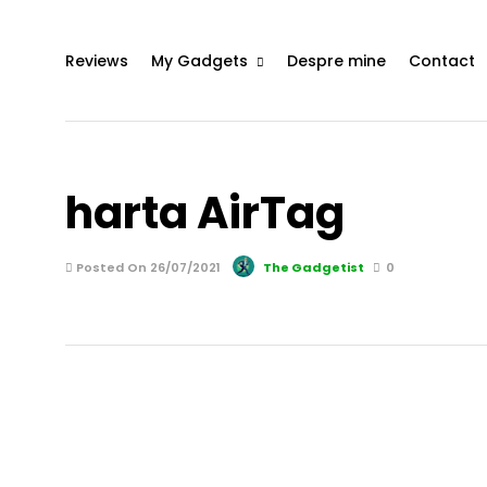
Reviews
My Gadgets
Despre mine
Contact
harta AirTag
Posted On 26/07/2021
The Gadgetist
0