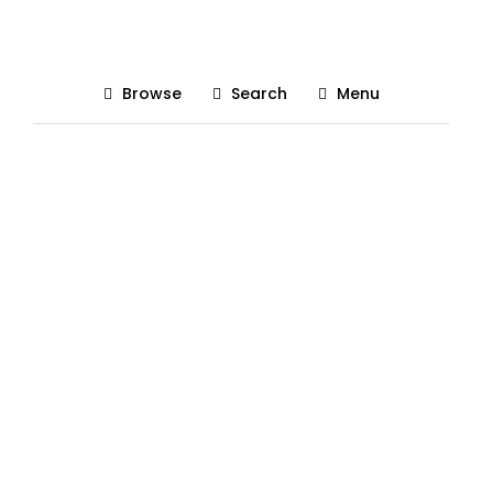
deco led control
Browse
Search
Menu
Posted On 17/02/2020
The Gadgetist
0