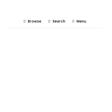
instalare8
Browse
Search
Menu
Posted On 16/02/2020
The Gadgetist
0