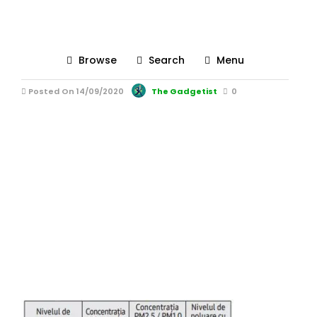
nivel gaze purifcator
samsung
Browse
Search
Menu
Posted On 14/09/2020
The Gadgetist
0