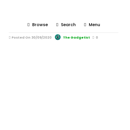
5Suport vertical laptop
oakywood
Browse
Search
Menu
Posted On 30/09/2020
The Gadgetist
0