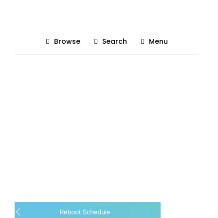
archer ax10 schedule reboot
Browse
Search
Menu
Posted On 16/07/2020
The Gadgetist
0