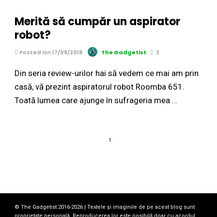
Merită să cumpăr un aspirator
robot?
Posted On 17/08/2018
The Gadgetist
2
Din seria review-urilor hai să vedem ce mai am prin
casă, vă prezint aspiratorul robot Roomba 651.
Toată lumea care ajunge în sufrageria mea …
1
© The Gadgetist 2016-2026 | Textele și imaginile de pe acest blog sunt
proprietate personală. Reproducerea lor este posibilă doar cu acordul