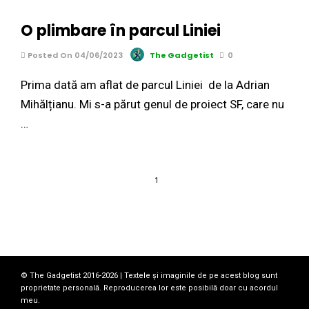
O plimbare în parcul Liniei
Posted On 04/06/2023
The Gadgetist
0
Prima dată am aflat de parcul Liniei de la Adrian
Mihălțianu. Mi s-a părut genul de proiect SF, care nu
…
1
© The Gadgetist 2016-2026 | Textele și imaginile de pe acest blog sunt
proprietate personală. Reproducerea lor este posibilă doar cu acordul
meu.