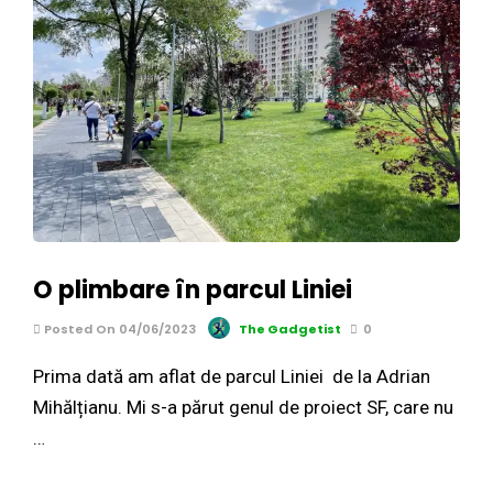
O plimbare în parcul Liniei
Posted On 04/06/2023
The Gadgetist
0
Prima dată am aflat de parcul Liniei de la Adrian
Mihălțianu. Mi s-a părut genul de proiect SF, care nu
…