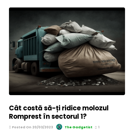
Cât costă să-ți ridice molozul
Romprest în sectorul 1?
Posted On 20/03/2023
The Gadgetist
1