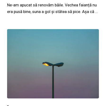
Ne-am apucat să renovăm băile. Vechea faianță nu
era pusă bine, suna a gol și stătea să pice. Așa că …