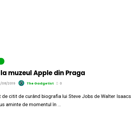
E
 la muzeul Apple din Praga
/08/2019
The Gadgetist
0
de citit de curând biografia lui Steve Jobs de Walter Isaac
us aminte de momentul în …