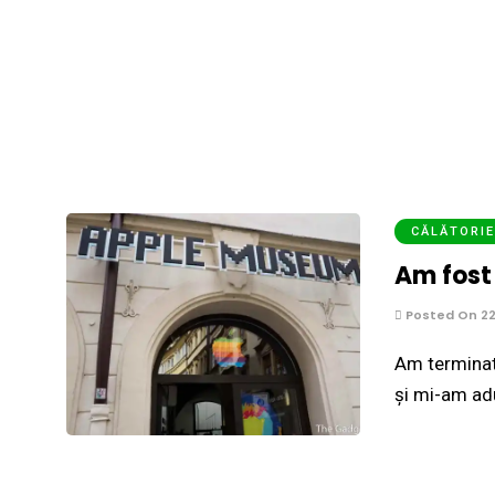
CĂLĂTORI
Am fost
Posted On 22
Am terminat 
și mi-am ad