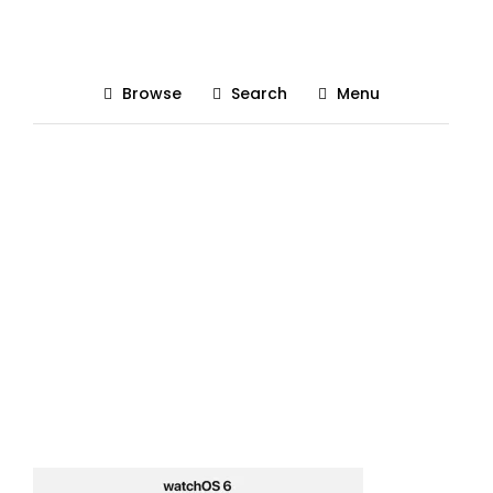
prezentare watchOS 6
Browse
Search
Menu
Posted On 05/06/2019
The Gadgetist
0