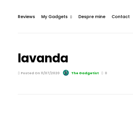
Reviews
My Gadgets
Despre mine
Contact
lavanda
Posted On 11/07/2020
The Gadgetist
0