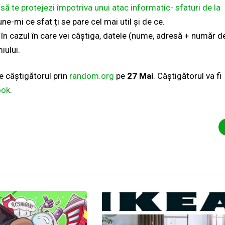
ă te protejezi împotriva unui atac informatic- sfaturi de la
ne-mi ce sfat ți se pare cel mai util și de ce.
 în cazul în care vei câștiga, datele (nume, adresă + număr d
iului.
e câștigătorul prin
random.org
pe
27 Mai
. Câștigătorul va fi
ook
.