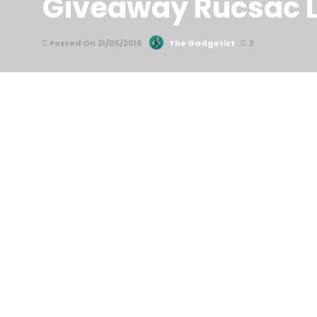
Giveaway Rucsac La
Posted On 21/05/2019
The Gadgetist
2