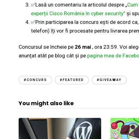
✅Lasă un comentariu la articolul despre „
Cum s
experții Cisco România în cyber security”
și spu
✅Prin participarea la concurs ești de acord ca,
telefon) îți vor fi procesate pentru livrarea prem
Concursul se încheie pe
26 mai
, ora 23:59. Voi aleg
anunțat atât pe blog cât și pe
pagina mea de Faceb
#CONCURS
#FEATURED
#GIVEAWAY
You might also like