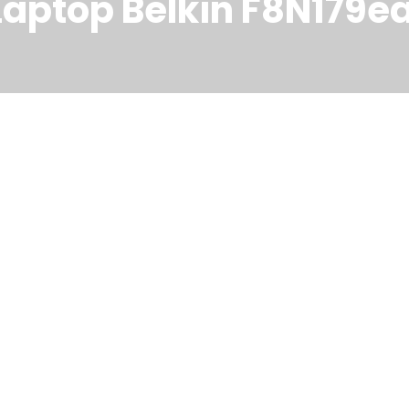
ptop Belkin F8N179ea,