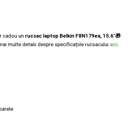
er cadou un
rucsac laptop Belkin F8N179ea, 15.6″🎁
.
mai multe detalii despre specificațiile rucsacului
aici
.
oarele: