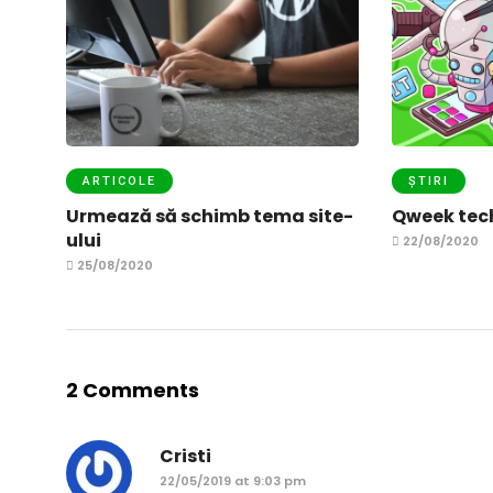
ARTICOLE
ȘTIRI
Urmează să schimb tema site-
Qweek tech
ului
22/08/2020
25/08/2020
2 Comments
Cristi
22/05/2019 at 9:03 pm