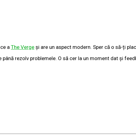
uce a
The Verge
și are un aspect modern. Sper că o să-ți placă
are până rezolv problemele. O să cer la un moment dat și feed