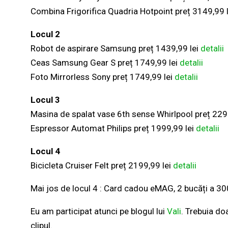
Combina Frigorifica Quadria Hotpoint preț 3149,99 
Locul 2
Robot de aspirare Samsung preț 1439,99 lei
detalii
Ceas Samsung Gear S preț 1749,99 lei
detalii
Foto Mirrorless Sony preț 1749,99 lei
detalii
Locul 3
Masina de spalat vase 6th sense Whirlpool preț 229
Espressor Automat Philips preț 1999,99 lei
detalii
Locul 4
Bicicleta Cruiser Felt preț 2199,99 lei
detalii
Mai jos de locul 4 : Card cadou eMAG, 2 bucăți a 300
Eu am participat atunci pe blogul lui
Vali
. Trebuia do
clipul.