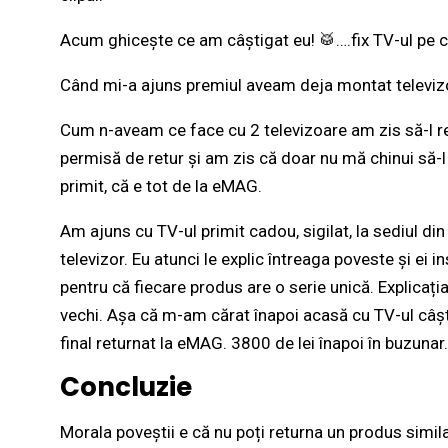
Acum ghicește ce am câștigat eu! 🥁….fix TV-ul pe c
Când mi-a ajuns premiul aveam deja montat televizor
Cum n-aveam ce face cu 2 televizoare am zis să-l re
permisă de retur și am zis că doar nu mă chinui să-l
primit, că e tot de la eMAG.
Am ajuns cu TV-ul primit cadou, sigilat, la sediul din 
televizor. Eu atunci le explic întreaga poveste și ei 
pentru că fiecare produs are o serie unică. Explicaț
vechi. Așa că m-am cărat înapoi acasă cu TV-ul câști
final returnat la eMAG. 3800 de lei înapoi în buzunar.
Concluzie
Morala poveștii e că nu poți returna un produs similar