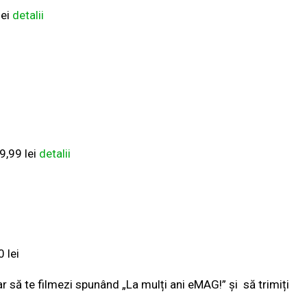
lei
detalii
9,99 lei
detalii
 lei
ar să te filmezi spunând „La mulți ani eMAG!” și să trimiți