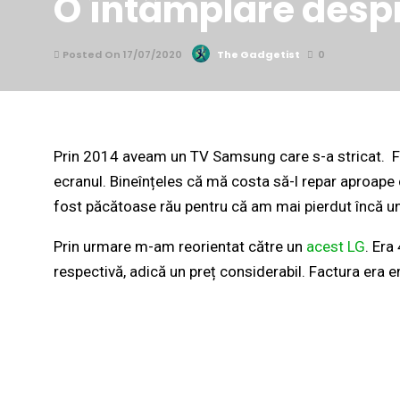
O întâmplare despr
Posted On 17/07/2020
The Gadgetist
0
Prin 2014 aveam un TV Samsung care s-a stricat. Fix
ecranul. Bineînțeles că mă costa să-l repar aproap
fost păcătoase rău pentru că am mai pierdut încă unu
Prin urmare m-am reorientat către un
acest LG
. Era
respectivă, adică un preț considerabil. Factura era