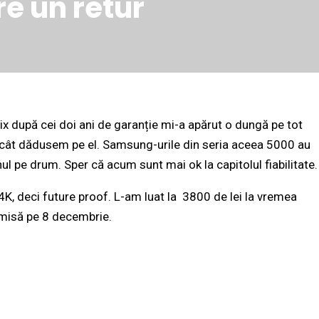
e un retur
 după cei doi ani de garanție mi-a apărut o dungă pe tot
e cât dădusem pe el. Samsung-urile din seria aceea 5000 au
l pe drum. Sper că acum sunt mai ok la capitolul fiabilitate.
 4K, deci future proof. L-am luat la 3800 de lei la vremea
 emisă pe 8 decembrie.