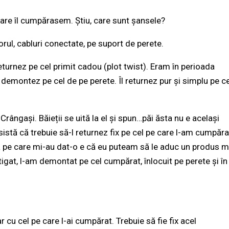
are îl cumpărasem. Știu, care sunt șansele?
ul, cabluri conectate, pe suport de perete.
turnez pe cel primit cadou (plot twist). Eram în perioada
 demontez pe cel de pe perete. Îl returnez pur și simplu pe ce
Crângași. Băieții se uită la el și spun…păi ăsta nu e același
insistă că trebuie să-l returnez fix pe cel pe care l-am cumpăra
ia pe care mi-au dat-o e că eu puteam să le aduc un produs m
gat, l-am demontat pe cel cumpărat, înlocuit pe perete și în
 cu cel pe care l-ai cumpărat. Trebuie să fie fix acel