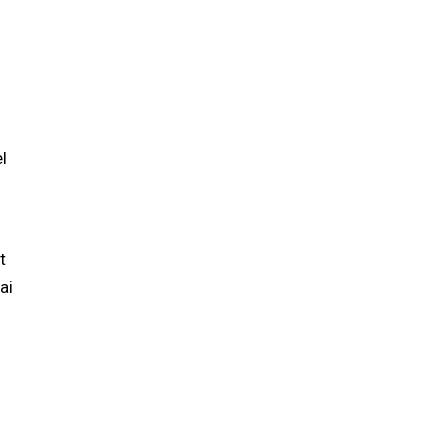
l
t
ai