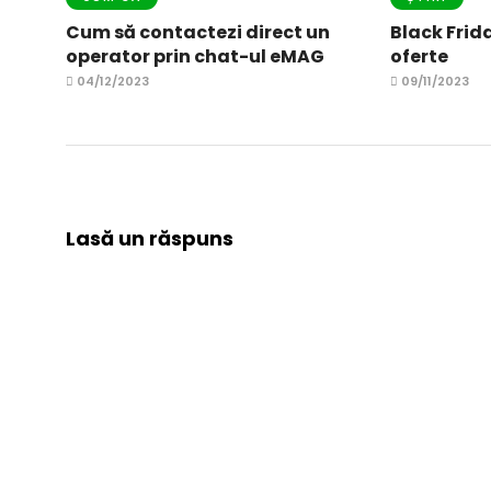
Cum să contactezi direct un
Black Frida
operator prin chat-ul eMAG
oferte
04/12/2023
09/11/2023
Lasă un răspuns