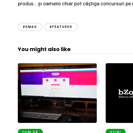
produs….și oamenii chiar pot câștiga concursuri pe 
#EMAG
#FEATURED
You might also like
CUM SĂ
ȘTIRI