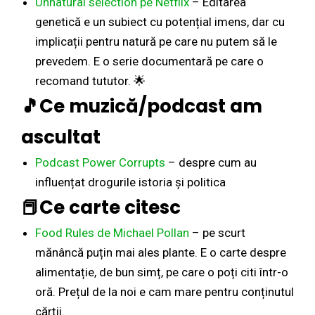
Unnatural selection pe Netflix
– Editarea
genetică e un subiect cu potențial imens, dar cu
implicații pentru natură pe care nu putem să le
prevedem. E o serie documentară pe care o
recomand tututor. 🌟
🎵Ce muzică/podcast am
ascultat
Podcast Power Corrupts
– despre cum au
influențat drogurile istoria și politica
📕Ce carte citesc
Food Rules de Michael Pollan
– pe scurt
mănâncă puțin mai ales plante. E o carte despre
alimentație, de bun simț, pe care o poți citi într-o
oră. Prețul de la noi e cam mare pentru conținutul
cărții.