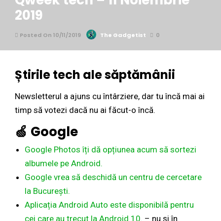
Qweek tech – 11 Noiembrie
2019
Posted On 10/11/2019
The Gadgetist
0
Știrile
tech ale
săptămânii
Newsletterul a ajuns cu întârziere, dar tu încă mai ai
timp să votezi dacă nu ai făcut-o încă.
🍏
Google
Google Photos îți dă
opțiunea acum să sortezi
albumele pe Android.
Google vrea să deschidă un centru de cercetare
la București.
Aplicația Android Auto este disponibilă pentru
cei care au trecut la Android 10.
– nu și în