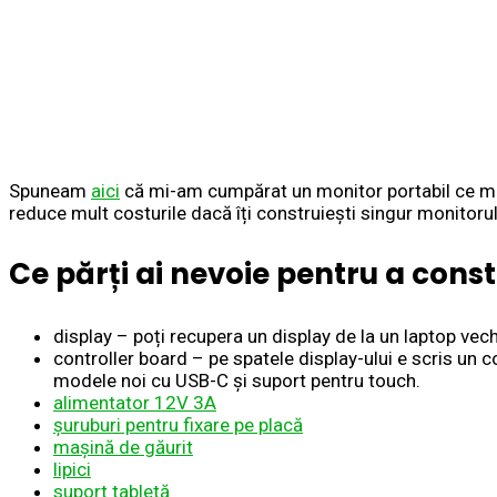
Spuneam
aici
că mi-am cumpărat un monitor portabil ce mi-a
reduce mult costurile dacă îți construiești singur monitorul
Ce părți ai nevoie pentru a const
display – poți recupera un display de la un laptop vechi
controller board – pe spatele display-ului e scris un 
modele noi cu USB-C și suport pentru touch.
alimentator 12V 3A
șuruburi pentru fixare pe placă
mașină de găurit
lipici
suport tabletă