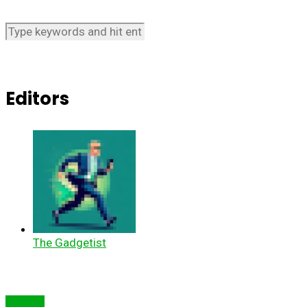
Editors
The Gadgetist
Cum să