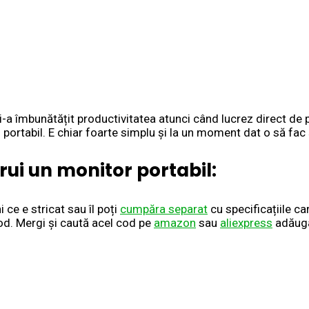
 îmbunătățit productivitatea atunci când lucrez direct de pe 
 portabil. E chiar foarte simplu și la un moment dat o să fac 
rui un monitor portabil:
 ce e stricat sau îl poți
cumpăra separat
cu specificațiile car
cod. Mergi și caută acel cod pe
amazon
sau
aliexpress
adăugâ