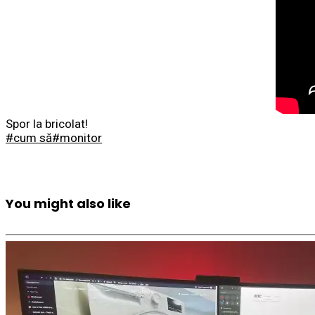
Spor la bricolat!
#cum să
#monitor
You might also like