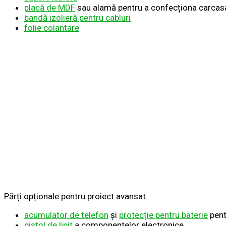
placă de MDF
sau alamă pentru a confecționa carcas
bandă izolieră pentru cabluri
folie colantare
Părți opționale pentru proiect avansat:
acumulator de telefon
și
protecție pentru baterie
pent
pistol de lipit
a componentelor electronice