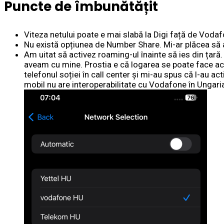
Puncte de îmbunătățit
Viteza netului poate e mai slabă la Digi față de Vodafo
Nu există opțiunea de Number Share. Mi-ar plăcea să a
Am uitat să activez roaming-ul înainte să ies din țară
aveam cu mine. Prostia e că logarea se poate face a
telefonul soției în call center și mi-au spus că l-au a
mobil nu are interoperabilitate cu Vodafone în Ungaria