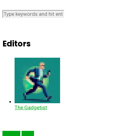
Editors
The Gadgetist
Articole
Mobil