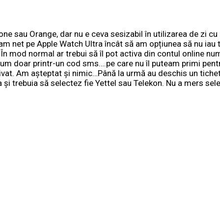
ne sau Orange, dar nu e ceva sesizabil în utilizarea de zi cu 
m net pe Apple Watch Ultra încât să am opțiunea să nu iau t
. În mod normal ar trebui să îl pot activa din contul online n
cum doar printr-un cod sms….pe care nu îl puteam primi pent
ctivat. Am așteptat și nimic…Până la urmă au deschis un tichet
 și trebuia să selectez fie Yettel sau Telekon. Nu a mers sel