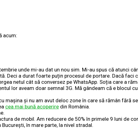
nă acum:
eptembrie unde mi-au dat un nou sim. Mi-au spus că atunci 
tă. Deci a durat foarte puțin procesul de portare. Dacă faci 
ergea netul cât să conversez pe WhatsApp. Soția care a răm
amentul lor aveam doar semnal 3G. Mă gândeam că e blocul cu 
cu mașina și nu am avut deloc zone în care să rămân fără 
rea
cea mai bună acoperire
din România.
e.
factura de mobil. Am reducere de 50% în primele 9 luni de con
ucurești, în mare parte, la nivel stradal.