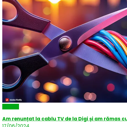
Articole
Am renunțat la cablu TV de la Digi și am rămas cu
17/06/2024