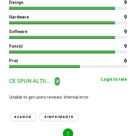
9
Design
9
Hardware
9
Software
9
Funcții
6
Preț
Login to rate
CE SPUN ALȚII...
0
Unable to get users reviews: Internal error
#CANON
#IMPRIMANTA