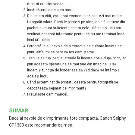
mostră era binevenită.
Încărcătorul este prea mare.
Din ce am citit, este mai economic să printezi mai multe
fotografii odată. Dacă le printezi pe rând, cele 3 cartușe din
pachet nu sunt suficiente pentru cele 108 de coli. Nu am
verificat această informație pentru că nu am terminat încă
kitul KP-108IN.
Fotografiile au nevoie de o corecție de culoare înainte de
print, altfel mi se pare că ies cam șterse.
Trebuie să rupi părțile laterale la fiecare coală după print, iar
prin această operațiune se mai taie din imagine. O să
încerc și funcția de borderless să văd dacă se întâmplă
același lucru.
Când ai terminat de printat , caseta pentru fotografii se
depozitează separat de imprimantă.
Prețul este cam măricel.
SUMAR
Dacă ai nevoie de o imprimantă foto compactă, Canon Selphy
CP1300 este recomandarea mea.