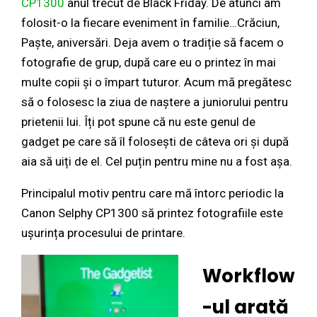
CP1300
anul trecut de Black Friday. De atunci am
folosit-o la fiecare eveniment în familie…Crăciun,
Paște, aniversări. Deja avem o tradiție să facem o
fotografie de grup, după care eu o printez în mai
multe copii și o împart tuturor. Acum mă pregătesc
să o folosesc la ziua de naștere a juniorului pentru
prietenii lui. Îți pot spune că nu este genul de
gadget pe care să îl folosești de câteva ori și după
aia să uiți de el. Cel puțin pentru mine nu a fost așa.
Principalul motiv pentru care mă întorc periodic la
Canon Selphy CP1300 să printez fotografiile este
ușurința procesului de printare.
Workflow
-ul arată