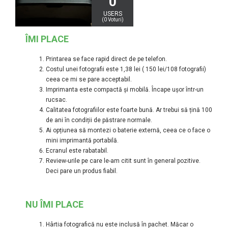
0
USERS
(
0
Voturi)
ÎMI PLACE
Printarea se face rapid direct de pe telefon.
Costul unei fotografii este 1,38 lei ( 150 lei/108 fotografii)
ceea ce mi se pare acceptabil.
Imprimanta este compactă și mobilă. Încape ușor într-un
rucsac.
Calitatea fotografiilor este foarte bună. Ar trebui să țină 100
de ani în condiții de păstrare normale.
Ai opțiunea să montezi o baterie externă, ceea ce o face o
mini imprimantă portabilă.
Ecranul este rabatabil.
Review-urile pe care le-am citit sunt în general pozitive.
Deci pare un produs fiabil.
NU ÎMI PLACE
Hârtia fotografică nu este inclusă în pachet. Măcar o