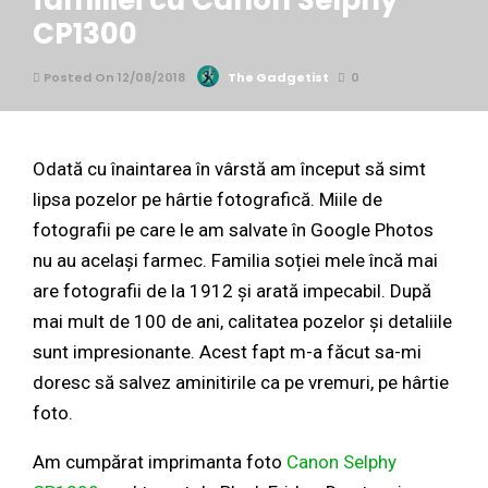
familiei cu Canon Selphy
CP1300
Posted On 12/08/2018
The Gadgetist
0
Odată cu înaintarea în vârstă am început să simt
lipsa pozelor pe hârtie fotografică. Miile de
fotografii pe care le am salvate în Google Photos
nu au același farmec. Familia soției mele încă mai
are fotografii de la 1912 și arată impecabil. După
mai mult de 100 de ani, calitatea pozelor și detaliile
sunt impresionante. Acest fapt m-a făcut sa-mi
doresc să salvez aminitirile ca pe vremuri, pe hârtie
foto.
Am cumpărat imprimanta foto
Canon Selphy