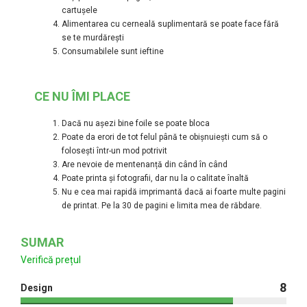
cartușele
Alimentarea cu cerneală suplimentară se poate face fără
se te murdărești
Consumabilele sunt ieftine
CE NU ÎMI PLACE
Dacă nu așezi bine foile se poate bloca
Poate da erori de tot felul până te obișnuiești cum să o
folosești într-un mod potrivit
Are nevoie de mentenanță din când în când
Poate printa și fotografii, dar nu la o calitate înaltă
Nu e cea mai rapidă imprimantă dacă ai foarte multe pagini
de printat. Pe la 30 de pagini e limita mea de răbdare.
SUMAR
Verifică prețul
8
Design