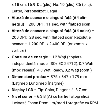
x 18 cm, 16:9, DL (plic), No. 10 (plic), C6 (plic),
Letter, Personalizat, Legal
Viteză de scanare o singură faţă (A4 alb-
negru)
– 200 DPI; , 11 sec. with flatbed scan
Viteză de scanare o singură faţă (A4 color)
–
200 DPI; , 28 sec. with flatbed scan Rezoluţie
scaner – 1.200 DPI x 2.400 DPI (orizontal x
vertical)
Consum de energie
– 12 Waţi (copiere
independentă, model ISO/IEC 24712), 0,7 Waţi
(mod repaus), 4,3 Waţi Ready, 0,2 Waţi (opriţi)
Dimensiuni produs
– 375‎ x 347 x 179 mm
(Lăţime x Lungime x Înălţime)
Display LCD
– Tip: Color, Diagonală: 3,7 cm
Nivel sonor
– 6,3 B (A) cu hârtie fotografică
lucioasă Epson Premium/mod fotografic cu RPM