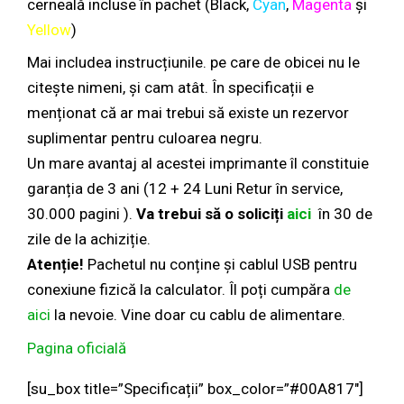
cerneală incluse în pachet (Black,
Cyan
,
Magenta
și
Yellow
)
Mai includea instrucțiunile. pe care de obicei nu le
citește nimeni, și cam atât. În specificații e
menționat că ar mai trebui să existe un rezervor
suplimentar pentru culoarea negru.
Un mare avantaj al acestei imprimante îl constituie
garanția de 3 ani (12 + 24 Luni Retur în service,
30.000 pagini ).
Va trebui să o soliciți
aici
în 30 de
zile de la achiziție.
Atenție!
Pachetul nu conține și cablul USB pentru
conexiune fizică la calculator. Îl poți cumpăra
de
aici
la nevoie. Vine doar cu cablu de alimentare.
Pagina oficială
[su_box title=”Specificații” box_color=”#00A817″]