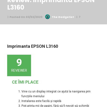
Review: imprimanta EPSON
L3160
Posted On 03/02/2020
The Gadgetist
7
Imprimanta EPSON L3160
9
REVIEWER
CE ÎMI PLACE
Vine cu un display integrat ce ajută la navigarea prin
funcțiile meniului
Instalarea este facilă și rapidă
Poți printa mii de pagini, fără să fi nevoit să schimbi