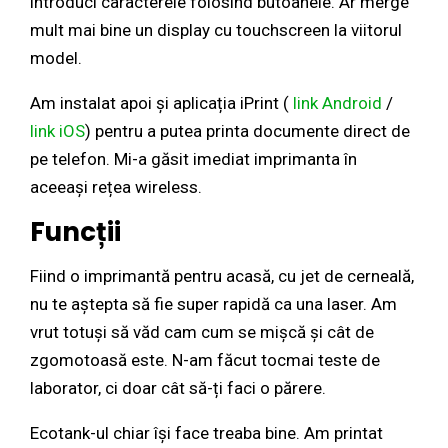
introduci caracterele folosind butoanele. Ar merge
mult mai bine un display cu touchscreen la viitorul
model.
Am instalat apoi și aplicația iPrint (
link Android
/
link iOS
) pentru a putea printa documente direct de
pe telefon. Mi-a găsit imediat imprimanta în
aceeași rețea wireless.
Funcții
Fiind o imprimantă pentru acasă, cu jet de cerneală,
nu te aștepta să fie super rapidă ca una laser. Am
vrut totuși să văd cam cum se mișcă și cât de
zgomotoasă este. N-am făcut tocmai teste de
laborator, ci doar cât să-ți faci o părere.
Ecotank-ul chiar își face treaba bine. Am printat